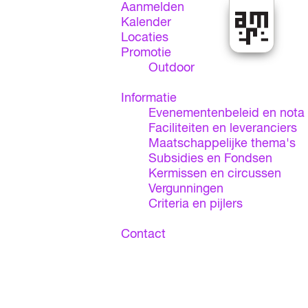
Aanmelden
Kalender
Locaties
E
Promotie
v
Outdoor
e
n
Informatie
e
Evenementenbeleid en nota
m
Faciliteiten en leveranciers
e
Maatschappelijke thema's
n
Subsidies en Fondsen
t
Kermissen en circussen
e
Vergunningen
n
Criteria en pijlers
l
o
Contact
k
e
t
A