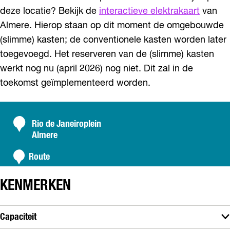
deze locatie? Bekijk de
interactieve elektrakaart
van
Almere. Hierop staan op dit moment de omgebouwde
(slimme) kasten; de conventionele kasten worden later
toegevoegd. Het reserveren van de (slimme) kasten
werkt nog nu (april 2026) nog niet. Dit zal in de
toekomst geïmplementeerd worden.
C
Rio de Janeiroplein
Almere
o
n
n
Route
a
t
a
a
KENMERKEN
r
c
R
t
i
Capaciteit
o