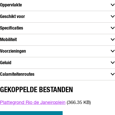
d
Oppervlakte
e
J
Geschikt voor
a
n
Specificaties
e
i
Mobiliteit
r
o
Voorzieningen
p
l
Geluid
e
i
Calamiteitenroutes
n
GEKOPPELDE BESTANDEN
Plattegrond Rio de Janeiroplein
(366.35 KB)