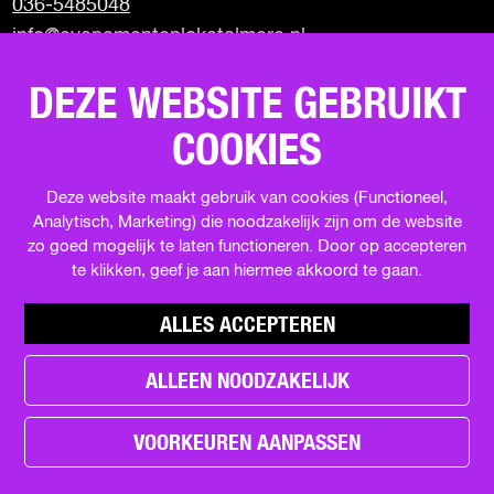
036-5485048
a
h
-
info@evenementenloketalmere.nl
c
a
m
e
t
a
Almere City Marketing
b
s
i
DEZE WEBSITE GEBRUIKT
Visit Almere
o
A
l
Uit in Almere
o
p
COOKIES
Terugblik events
k
p
Deze website maakt gebruik van cookies (Functioneel,
Analytisch, Marketing) die noodzakelijk zijn om de website
SCHRIJF JE IN VOOR DE NIEUWSBRIEF
zo goed mogelijk te laten functioneren. Door op accepteren
te klikken, geef je aan hiermee akkoord te gaan.
ALLES ACCEPTEREN
ALLEEN NOODZAKELIJK
h
e
© Copyright 2026 Evenementenloket Almere |
a
VOORKEUREN AANPASSEN
Privacy statement
|
Cookievoorkeuren
|
Disclaimer
d
e