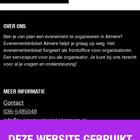
e
e
e
e
E
e
e
e
e
L
l
l
l
l
D
d
d
d
d
OVER ONS
e
e
e
e
E
Ben je van plan een evenement te organiseren in Almere?
z
z
z
z
Z
Evenementenloket Almere helpt je graag op weg. Het
e
e
e
e
E
evenementenloket fungeert als frontoffice voor organisatoren.
p
p
p
p
Een servicepunt voor jou als organisator. Je kunt bij ons terecht
P
a
a
a
a
voor al je vragen en ondersteuning!
g
g
g
g
A
i
i
i
i
G
n
n
n
n
I
a
a
a
a
MEER INFORMATIE
o
o
o
o
N
p
p
p
p
Contact
A
F
X
W
e
036-5485048
a
h
-
info@evenementenloketalmere.nl
c
a
m
e
t
a
Almere City Marketing
b
s
i
Visit Almere