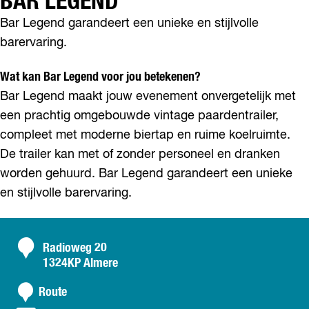
BAR LEGEND
l
m
Bar Legend garandeert een unieke en stijlvolle
e
barervaring.
r
e
Wat kan Bar Legend voor jou betekenen?
Bar Legend maakt jouw evenement onvergetelijk met
een prachtig omgebouwde vintage paardentrailer,
compleet met moderne biertap en ruime koelruimte.
De trailer kan met of zonder personeel en dranken
worden gehuurd. Bar Legend garandeert een unieke
en stijlvolle barervaring.
C
Radioweg 20
1324KP Almere
o
n
n
Route
a
t