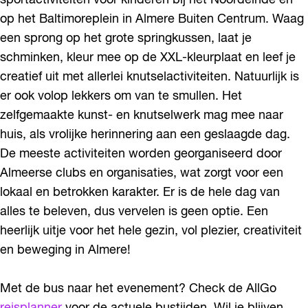
sportactiviteiten voor kinderen bij het Noordeinde en
l
m
op het Baltimoreplein in Almere Buiten Centrum. Waag
e
een sprong op het grote springkussen, laat je
r
schminken, kleur mee op de XXL-kleurplaat en leef je
e
creatief uit met allerlei knutselactiviteiten. Natuurlijk is
er ook volop lekkers om van te smullen. Het
zelfgemaakte kunst- en knutselwerk mag mee naar
huis, als vrolijke herinnering aan een geslaagde dag.
De meeste activiteiten worden georganiseerd door
Almeerse clubs en organisaties, wat zorgt voor een
lokaal en betrokken karakter. Er is de hele dag van
alles te beleven, dus vervelen is geen optie. Een
heerlijk uitje voor het hele gezin, vol plezier, creativiteit
en beweging in Almere!
Met de bus naar het evenement? Check de AllGo