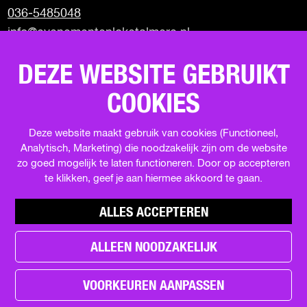
F
X
W
e
036-5485048
a
h
-
info@evenementenloketalmere.nl
c
a
m
e
t
a
Almere City Marketing
b
s
i
DEZE WEBSITE GEBRUIKT
Visit Almere
o
A
l
Uit in Almere
o
p
COOKIES
Terugblik events
k
p
Deze website maakt gebruik van cookies (Functioneel,
Analytisch, Marketing) die noodzakelijk zijn om de website
SCHRIJF JE IN VOOR DE NIEUWSBRIEF
zo goed mogelijk te laten functioneren. Door op accepteren
te klikken, geef je aan hiermee akkoord te gaan.
ALLES ACCEPTEREN
ALLEEN NOODZAKELIJK
h
e
© Copyright 2026 Evenementenloket Almere |
a
VOORKEUREN AANPASSEN
Privacy statement
|
Cookievoorkeuren
|
Disclaimer
d