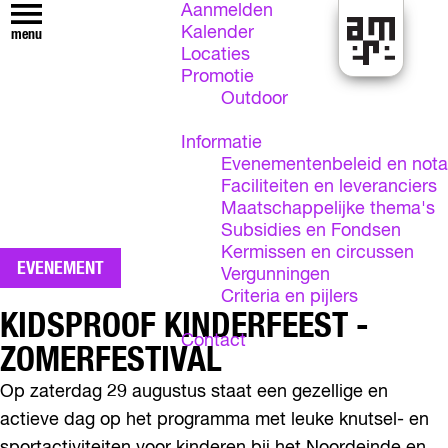
Aanmelden
Kalender
menu
Locaties
E
Promotie
v
Outdoor
e
n
Informatie
e
Evenementenbeleid en nota
m
Faciliteiten en leveranciers
e
Maatschappelijke thema's
n
Subsidies en Fondsen
t
Kermissen en circussen
EVENEMENT
e
Vergunningen
n
Criteria en pijlers
l
KIDSPROOF KINDERFEEST -
o
Contact
ZOMERFESTIVAL
k
e
Op zaterdag 29 augustus staat een gezellige en
t
actieve dag op het programma met leuke knutsel- en
A