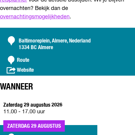
reisplanner
voor de actuele bustijden. Wil je blijven
overnachten? Bekijk dan de
overnachtingsmogelijkheden
.
C
Baltimoreplein, Almere, Nederland
1334 BC Almere
o
n
n
Route
a
t
v
Website
a
a
a
r
n
c
K
WANNEER
K
t
i
i
d
d
Zaterdag 29 augustus 2026
s
s
11.00 - 17.00 uur
p
p
r
r
o
ZATERDAG 29 AUGUSTUS
o
o