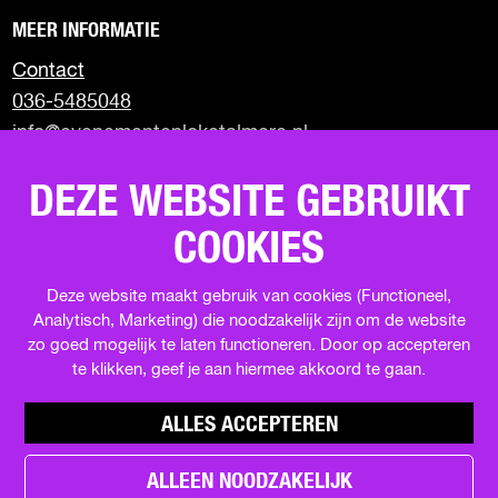
I
a
a
a
a
MEER INFORMATIE
o
o
o
o
N
p
p
p
p
Contact
A
F
X
W
e
036-5485048
a
h
-
info@evenementenloketalmere.nl
c
a
m
e
t
a
Almere City Marketing
b
s
i
DEZE WEBSITE GEBRUIKT
Visit Almere
o
A
l
Uit in Almere
o
p
COOKIES
Terugblik events
k
p
Deze website maakt gebruik van cookies (Functioneel,
Analytisch, Marketing) die noodzakelijk zijn om de website
SCHRIJF JE IN VOOR DE NIEUWSBRIEF
zo goed mogelijk te laten functioneren. Door op accepteren
te klikken, geef je aan hiermee akkoord te gaan.
ALLES ACCEPTEREN
ALLEEN NOODZAKELIJK
h