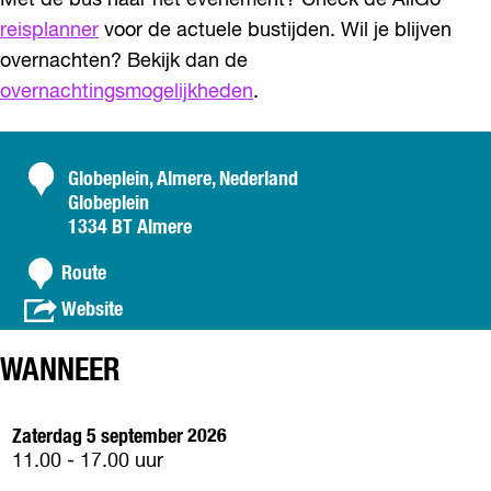
Met de bus naar het evenement? Check de AllGo
reisplanner
voor de actuele bustijden. Wil je blijven
overnachten? Bekijk dan de
overnachtingsmogelijkheden
.
C
Globeplein, Almere, Nederland
Globeplein
o
1334 BT Almere
n
n
t
Route
a
a
v
Website
a
a
c
r
n
t
S
WANNEER
S
t
t
r
r
Zaterdag 5 september 2026
a
a
11.00 - 17.00 uur
a
a
t