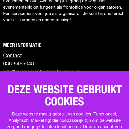
Z
)
Evenementenloket Almere helpt je graag op weg. Het
e
e
e
e
E
evenementenloket fungeert als frontoffice voor organisatoren.
p
p
p
p
Een servicepunt voor jou als organisator. Je kunt bij ons terecht
P
a
a
a
a
voor al je vragen en ondersteuning!
g
g
g
g
A
i
i
i
i
G
n
n
n
n
I
a
a
a
a
MEER INFORMATIE
o
o
o
o
N
p
p
p
p
Contact
A
F
X
W
e
036-5485048
a
h
-
info@evenementenloketalmere.nl
c
a
m
e
t
a
Almere City Marketing
b
s
i
DEZE WEBSITE GEBRUIKT
Visit Almere
o
A
l
Uit in Almere
o
p
COOKIES
Terugblik events
k
p
Deze website maakt gebruik van cookies (Functioneel,
Analytisch, Marketing) die noodzakelijk zijn om de website
SCHRIJF JE IN VOOR DE NIEUWSBRIEF
zo goed mogelijk te laten functioneren. Door op accepteren