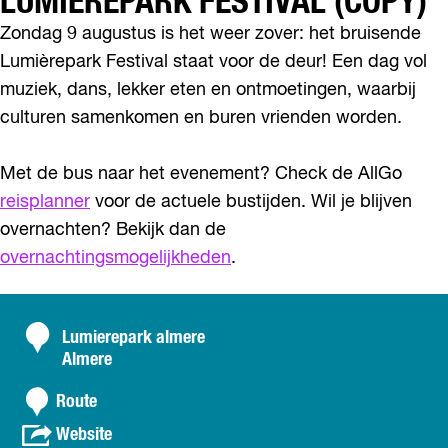
LUMIEREPARK FESTIVAL (COPY)
l
m
Zondag 9 augustus is het weer zover: het bruisende
e
Lumièrepark Festival staat voor de deur! Een dag vol
r
e
muziek, dans, lekker eten en ontmoetingen, waarbij
culturen samenkomen en buren vrienden worden.
Met de bus naar het evenement? Check de AllGo
reisplanner
voor de actuele bustijden. Wil je blijven
overnachten? Bekijk dan de
overnachtingsmogelijkheden
.
C
Lumierepark almere
Almere
o
n
n
Route
a
t
v
Website
a