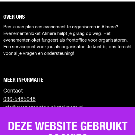
e
e
OVER ONS
Ben je van plan een evenement te organiseren in Almere?
Evenementenloket Almere helpt je graag op weg. Het
evenementenloket fungeert als frontoffice voor organisatoren.
Een servicepunt voor jou als organisator. Je kunt bij ons terecht
voor al je vragen en ondersteuning!
MEER INFORMATIE
Contact
036-5485048
info@evenementenloketalmere.nl
Almere City Marketing
DEZE WEBSITE GEBRUIKT
Visit Almere
Uit in Almere