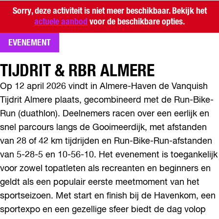
l
Sorry, deze activiteit is niet meer beschikbaar. Bekijk het
m
actuele aanbod
voor de beschikbare opties.
e
r
EVENEMENT
e
TIJDRIT & RBR ALMERE
Op 12 april 2026 vindt in Almere-Haven de Vanquish
Tijdrit Almere plaats, gecombineerd met de Run-Bike-
Run (duathlon). Deelnemers racen over een eerlijk en
snel parcours langs de Gooimeerdijk, met afstanden
van 28 of 42 km tijdrijden en Run-Bike-Run-afstanden
van 5-28-5 en 10-56-10. Het evenement is toegankelijk
voor zowel topatleten als recreanten en beginners en
geldt als een populair eerste meetmoment van het
sportseizoen. Met start en finish bij de Havenkom, een
sportexpo en een gezellige sfeer biedt de dag volop