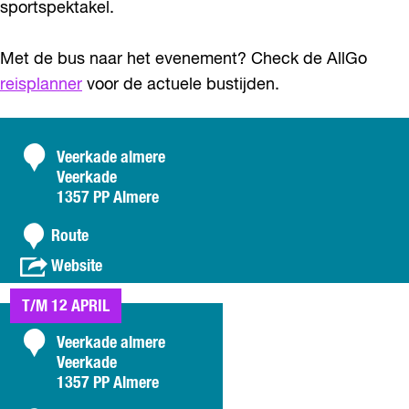
sportspektakel.
Met de bus naar het evenement? Check de AllGo
reisplanner
voor de actuele bustijden.
C
Veerkade almere
Veerkade
o
1357 PP Almere
n
n
t
Route
a
a
v
Website
a
a
c
r
n
T/M 12 APRIL
t
T
T
i
i
C
Veerkade almere
j
j
Veerkade
o
d
d
1357 PP Almere
r
n
r