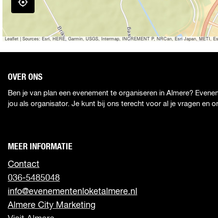
r
i
e
Leaflet
|
Sources: Esri, HERE, Garmin, USGS, Intermap, INCREMENT P, NRCan, Esri Japan, METI, Esri C
OVER ONS
Ben je van plan een evenement te organiseren in Almere? Evenem
jou als organisator. Je kunt bij ons terecht voor al je vragen en 
MEER INFORMATIE
Contact
036-5485048
info@evenementenloketalmere.nl
Almere City Marketing