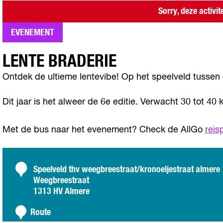
Sorry, deze activit
EVENEMENT
LENTE BRADERIE
Ontdek de ultieme lentevibe! Op het speelveld tussen
Dit jaar is het alweer de 6e editie. Verwacht 30 tot 40 
Met de bus naar het evenement? Check de AllGo
reis
C
Speelveld thv weegbreestraat/kronoeljestraat almere
Weegbreestraat
o
1313 HV Almere
n
n
t
Route
a