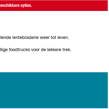
l
eschikbare opties.
m
e
r
e
ende lentebraderie weer tot leven.
llige foodtrucks voor de lekkere trek.