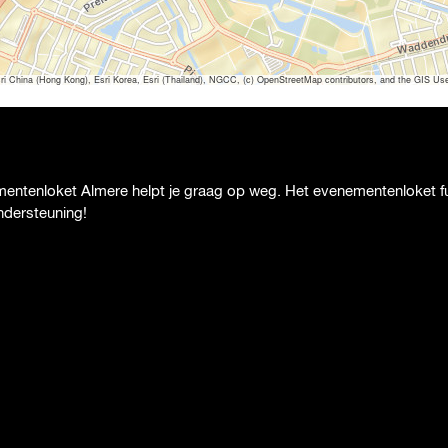
hina (Hong Kong), Esri Korea, Esri (Thailand), NGCC, (c) OpenStreetMap contributors, and the GIS U
entenloket Almere helpt je graag op weg. Het evenementenloket fun
ondersteuning!