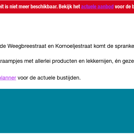
eit is niet meer beschikbaar. Bekijk het
actuele aanbod
voor de b
 de Weegbreestraat en Kornoeljestraat komt de sprankel
kraampjes met allerlei producten en lekkernijen, én geze
planner
voor de actuele bustijden.