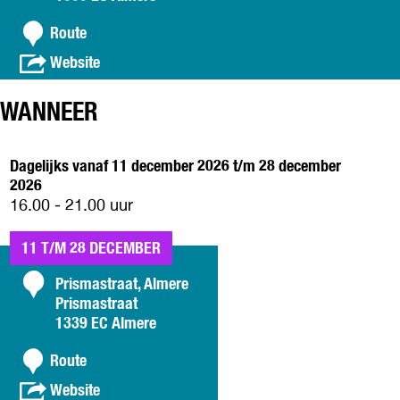
n
n
t
Route
a
a
v
Website
a
a
c
r
n
t
K
WANNEER
K
e
e
r
r
Dagelijks vanaf 11 december 2026 t/m 28 december
s
s
2026
t
t
16.00 - 21.00 uur
s
s
t
t
a
11 T/M 28 DECEMBER
a
l
l
C
Prismastraat, Almere
l
l
Prismastraat
e
o
e
1339 EC Almere
n
n
n
r
r
n
t
Route
o
o
a
u
a
v
Website
u
a