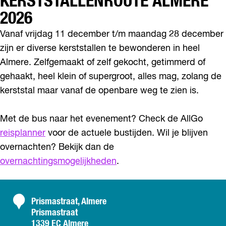
KERSTSTALLENROUTE ALMERE
l
m
2026
e
r
Vanaf vrijdag 11 december t/m maandag 28 december
e
zijn er diverse kerststallen te bewonderen in heel
Almere. Zelfgemaakt of zelf gekocht, getimmerd of
gehaakt, heel klein of supergroot, alles mag, zolang de
kerststal maar vanaf de openbare weg te zien is.
Met de bus naar het evenement? Check de AllGo
reisplanner
voor de actuele bustijden. Wil je blijven
overnachten? Bekijk dan de
overnachtingsmogelijkheden
.
C
Prismastraat, Almere
Prismastraat
o
1339 EC Almere