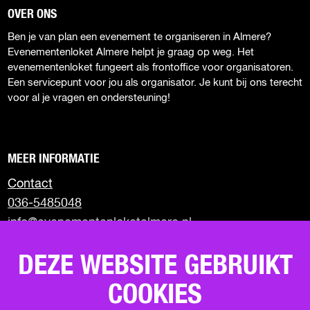
D
d
d
d
d
OVER ONS
e
e
e
e
E
Ben je van plan een evenement te organiseren in Almere?
z
z
z
z
Z
Evenementenloket Almere helpt je graag op weg. Het
e
e
e
e
E
evenementenloket fungeert als frontoffice voor organisatoren.
p
p
p
p
Een servicepunt voor jou als organisator. Je kunt bij ons terecht
P
a
a
a
a
voor al je vragen en ondersteuning!
g
g
g
g
A
i
i
i
i
G
n
n
n
n
I
a
a
a
a
MEER INFORMATIE
o
o
o
o
N
p
p
p
p
Contact
A
F
X
W
e
036-5485048
a
h
-
info@evenementenloketalmere.nl
c
a
m
e
t
a
Almere City Marketing
b
s
i
DEZE WEBSITE GEBRUIKT
Visit Almere
o
A
l
Uit in Almere
o
p
COOKIES
Terugblik events
k
p