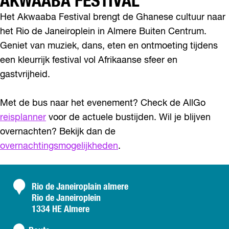
AKWAABA FESTIVAL
l
m
Het Akwaaba Festival brengt de Ghanese cultuur naar
e
het Rio de Janeiroplein in Almere Buiten Centrum.
r
e
Geniet van muziek, dans, eten en ontmoeting tijdens
een kleurrijk festival vol Afrikaanse sfeer en
gastvrijheid.
Met de bus naar het evenement? Check de AllGo
reisplanner
voor de actuele bustijden. Wil je blijven
overnachten? Bekijk dan de
overnachtingsmogelijkheden
.
C
Rio de Janeiroplain almere
Rio de Janeiroplein
o
1334 HE Almere
n
n