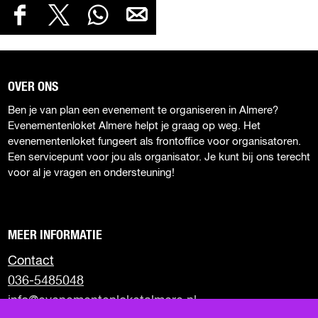
D
D
D
D
D
E
e
e
e
e
E
e
e
e
e
L
l
l
l
l
D
d
d
d
d
OVER ONS
e
e
e
e
E
Ben je van plan een evenement te organiseren in Almere?
z
z
z
z
Z
Evenementenloket Almere helpt je graag op weg. Het
e
e
e
e
E
evenementenloket fungeert als frontoffice voor organisatoren.
p
p
p
p
Een servicepunt voor jou als organisator. Je kunt bij ons terecht
P
a
a
a
a
voor al je vragen en ondersteuning!
g
g
g
g
A
i
i
i
i
G
n
n
n
n
I
a
a
a
a
MEER INFORMATIE
o
o
o
o
N
p
p
p
p
Contact
A
F
X
W
e
036-5485048
a
h
-
info@evenementenloketalmere.nl
c
a
m